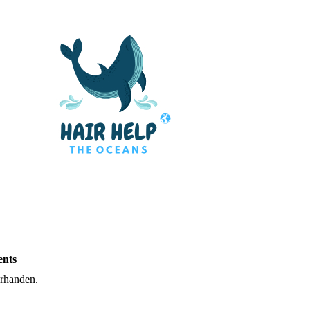
ents
orhanden.