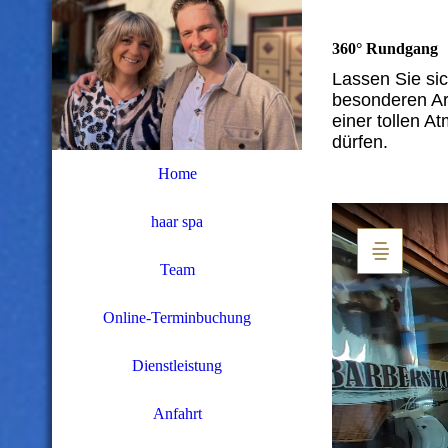
360° Rundgang
L
assen Sie si
besonderen Art
einer tollen A
dürfen.
Home
haar spa
Team
Online-Terminbuchung
Dienstleistung
Anfahrt